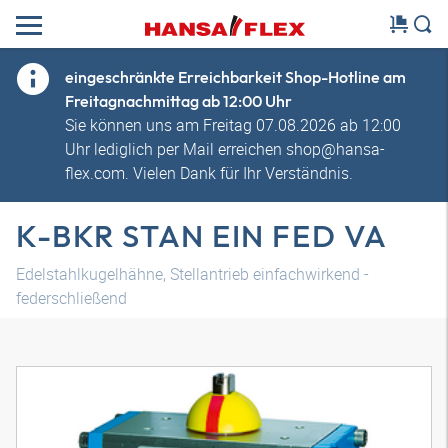
eingeschränkte Erreichbarkeit Shop-Hotline am
Freitagnachmittag ab 12:00 Uhr
Sie können uns am Freitag 07.08.2026 ab 12:00
Uhr lediglich per Mail erreichen shop@hansa-
flex.com. Vielen Dank für Ihr Verständnis.
K-BKR STAN EIN FED VA
Edelstahlkugelhähne, Stellantrieb einfachwirkend -
federschließend