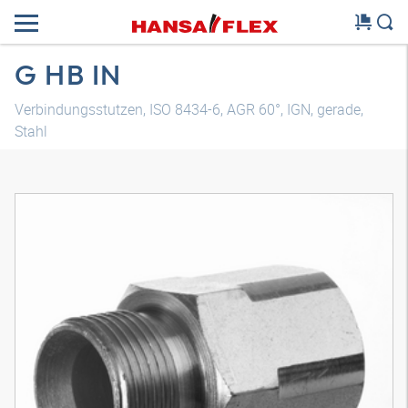
G HB IN
Verbindungsstutzen, ISO 8434-6, AGR 60°, IGN, gerade,
Stahl
3D Modell