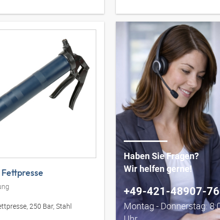
Haben Sie Fragen?
Wir helfen gerne!
 Fettpresse
ung
+49-421-48907-76
Montag - Donnerstag: 8:0
ttpresse, 250 Bar, Stahl
Uhr