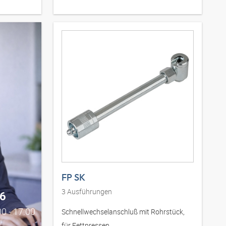
FP SK
3
Ausführungen
6
0 - 17:00
Schnellwechselanschluß mit Rohrstück,
für Fettpressen