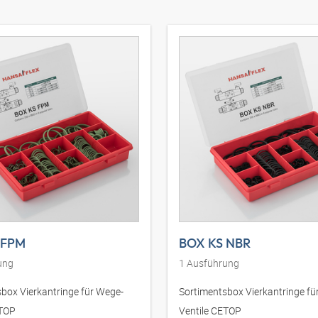
 FPM
BOX KS NBR
ung
1
Ausführung
box Vierkantringe für Wege-
Sortimentsbox Vierkantringe fü
ETOP
Ventile CETOP