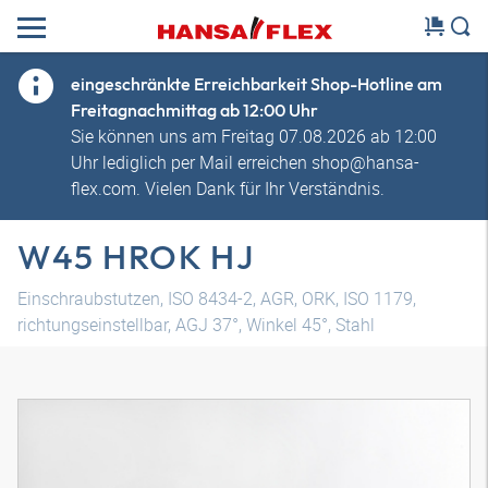
eingeschränkte Erreichbarkeit Shop-Hotline am
Freitagnachmittag ab 12:00 Uhr
Sie können uns am Freitag 07.08.2026 ab 12:00
Uhr lediglich per Mail erreichen shop@hansa-
flex.com. Vielen Dank für Ihr Verständnis.
W45 HROK HJ
Einschraubstutzen, ISO 8434-2, AGR, ORK, ISO 1179,
richtungseinstellbar, AGJ 37°, Winkel 45°, Stahl