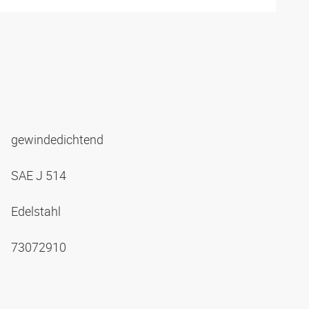
gewindedichtend
SAE J 514
Edelstahl
73072910