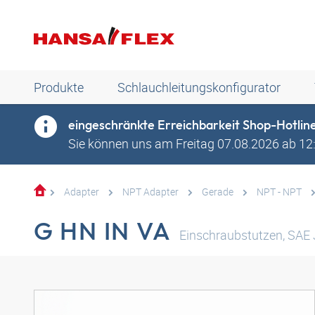
Produkte
Schlauchleitungskonfigurator
eingeschränkte Erreichbarkeit Shop-Hotlin
Sie können uns am Freitag 07.08.2026 ab 12:0
Adapter
NPT Adapter
Gerade
NPT - NPT
G HN IN VA
Einschraubstutzen, SAE J