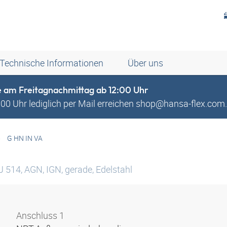
Technische Informationen
Über uns
e am Freitagnachmittag ab 12:00 Uhr
0 Uhr lediglich per Mail erreichen shop@hansa-flex.com. 
G HN IN VA
 514, AGN, IGN, gerade, Edelstahl
Anschluss 1