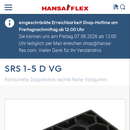
eingeschränkte Erreichbarkeit Shop-Hotline am
Freitagnachmittag ab 12:00 Uhr
Sie können uns am Freitag 07.08.2026 ab 12:00
Uhr lediglich per Mail erreichen shop@hansa-
flex.com. Vielen Dank für Ihr Verständnis.
SRS 1-5 D VG
Rohrschelle, Doppelrohre, leichte Reihe, Vollgummi