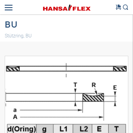
BU
Stützring, BU