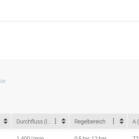
sse
Durchfluss (l/min)
Regelbereich
A 
1.400 l/min
0,5 bis 12 bar
7