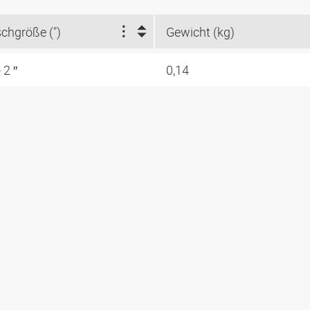
chgröße (")
Gewicht (kg)
 2 ″
0,14