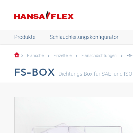
Produkte
Schlauchleitungskonfigurator
Flansche
Einzelteile
Flanschdichtungen
FS-
FS-BOX
Dichtungs-Box für SAE- und ISO