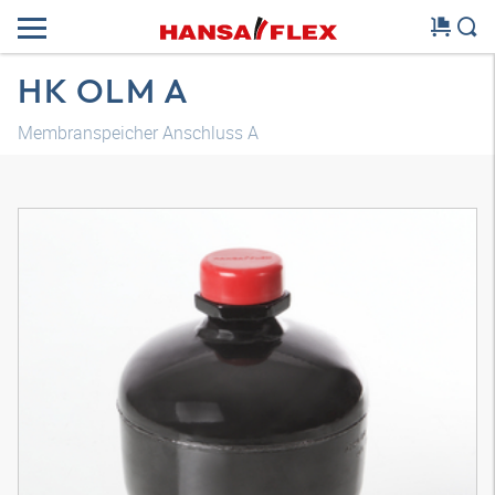
HK OLM A
Membranspeicher Anschluss A