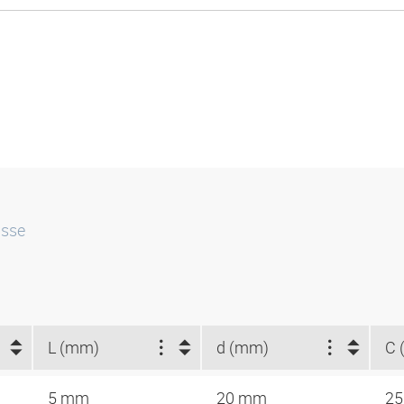
isse
L (mm)
d (mm)
C 
5 mm
20 mm
25