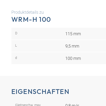
Produktdetails zu
WRM-H 100
D
115 mm
L
9,5 mm
d
100 mm
EIGENSCHAFTEN
Gleitgeschw. max.
0,8 m/s