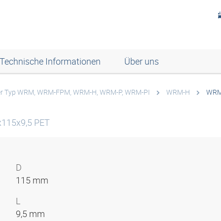
Technische Informationen
Über uns
fer Typ WRM, WRM-FPM, WRM-H, WRM-P, WRM-PI
WRM-H
WRM
x115x9,5 PET
D
115 mm
L
9,5 mm