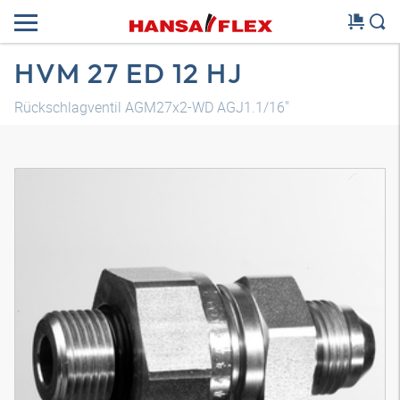
HVM 27 ED 12 HJ
Rückschlagventil AGM27x2-WD AGJ1.1/16"