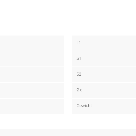
L1
S1
S2
Ø d
Gewicht