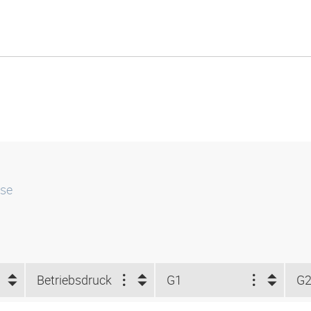
sse
Betriebsdruck
G1
G