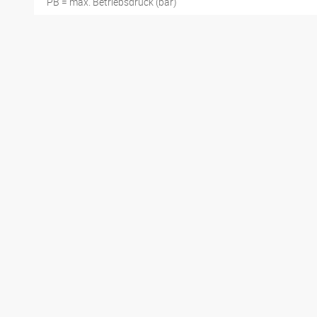
PB = max. Betriebsdruck (bar)