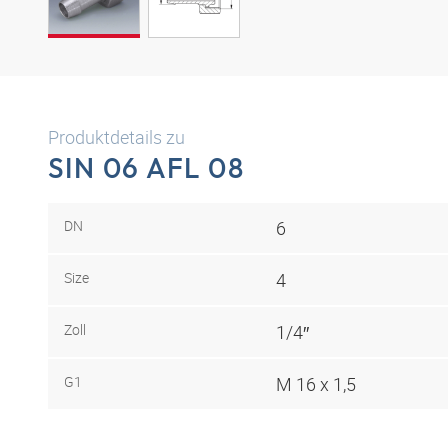
Produktdetails zu
SIN 06 AFL 08
DN
6
Size
4
Zoll
1/4″
G1
M 16 x 1,5