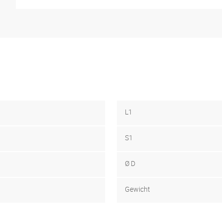
L1
S1
Ø D
Gewicht