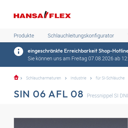
Produkte
Schlauchleitungskonfigurator
eingeschränkte Erreichbarkeit Shop-Hotlin
Sie können uns am Freitag 07.08.2026 ab 12:0
Schlaucharmaturen
Industrie
für SI-Schläuche
SIN 06 AFL 08
Pressnippel SI D