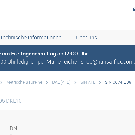
Technische Informationen
Über uns
e am Freitagnachmittag ab 12:00 Uhr
0 Uhr lediglich per Mail erreichen shop@hansa-flex.com. 
Metrische Baureihe
DKL (AFL)
SIN AFL
SIN 06 AFL 08
N06 DKL10
DN