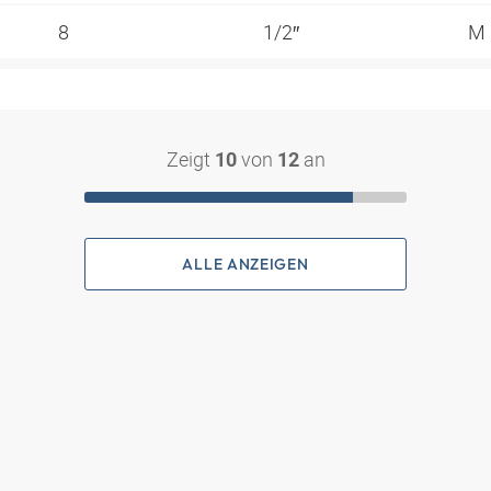
8
1/2″
M 
Zeigt
von
an
10
12
ALLE ANZEIGEN