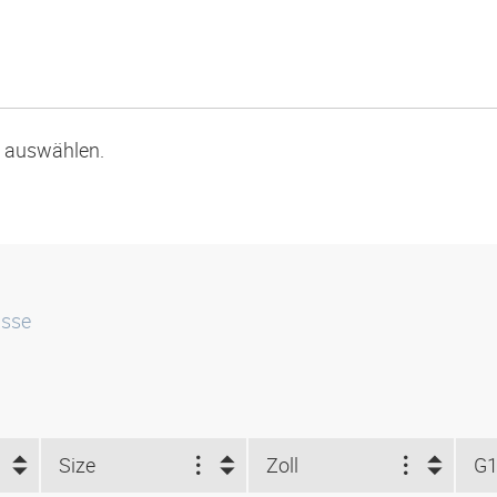
p auswählen.
isse
Size
Zoll
G