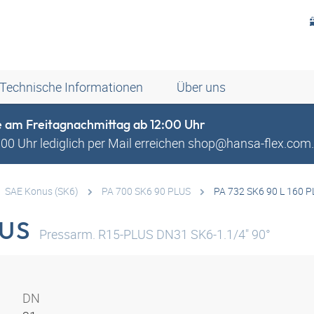
Technische Informationen
Über uns
e am Freitagnachmittag ab 12:00 Uhr
0 Uhr lediglich per Mail erreichen shop@hansa-flex.com. 
SAE Konus (SK6)
PA 700 SK6 90 PLUS
PA 732 SK6 90 L 160 
LUS
Pressarm. R15-PLUS DN31 SK6-1.1/4" 90°
DN