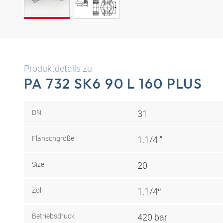
Produktdetails zu
PA 732 SK6 90 L 160 PLUS
DN
31
Flanschgröße
1.1/4 "
Size
20
Zoll
1.1/4″
Betriebsdruck
420 bar