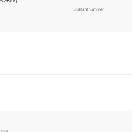
E-O-Ring
Zolltarifnummer
isse