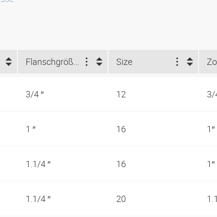
Flanschgröße (")
Size
Zo
3/4 ″
12
3/
1 ″
16
1″
1.1/4 ″
16
1″
1.1/4 ″
20
1.