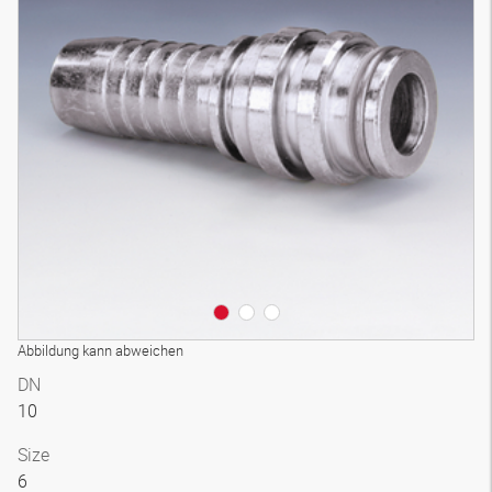
3D Modell
Abbildung kann abweichen
DN
10
Size
6